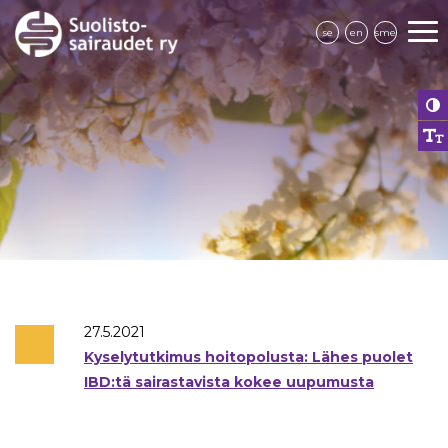
se
en
sme
27.5.2021
Kyselytutkimus hoitopolusta: Lähes puolet
IBD:tä sairastavista kokee uupumusta