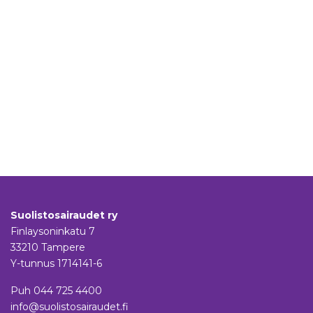
Suolistosairaudet ry
Finlaysoninkatu 7
33210 Tampere
Y-tunnus 1714141-6
Puh
044 725 4400
info@suolistosairaudet.fi