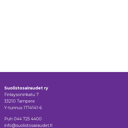
Suolistosairaudet ry
Finlaysoninkatu 7
33210 Tampere
Y-tunnus 1714141-6
Puh
044 725 4400
info@suolistosairaudet.fi