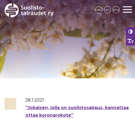
se
en
sme
28.1.2021
”Jokaisen, jolla on suolistosairaus, kannattaa
ottaa koronarokote”