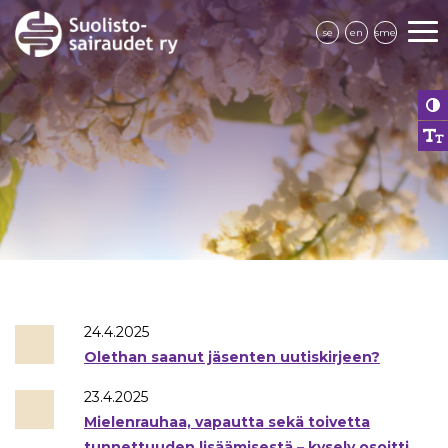
se
en
sme
24.4.2025
Olethan saanut jäsenten uutiskirjeen?
23.4.2025
Mielenrauhaa, vapautta sekä toivetta
tunnettuuden lisäämisestä – kysely osoitti