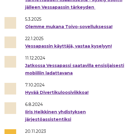
jälleen Vessapassin tärkeyden
5.3.2025
Olemme mukana Toivo-sovelluksessa!
22.1.2025
Vessapassin käyttäjä, vastaa kyselyyn!
11.12.2024
Jatkossa Vessapassi saatavilla ensisijaisesti
mobiiliin ladattavana
7.10.2024
Hyvää Divertikuloosiviikkoa!
6.8.2024
Iiris Heikkinen yhdistyksen
järjestöassistentiksi
20.11.2023