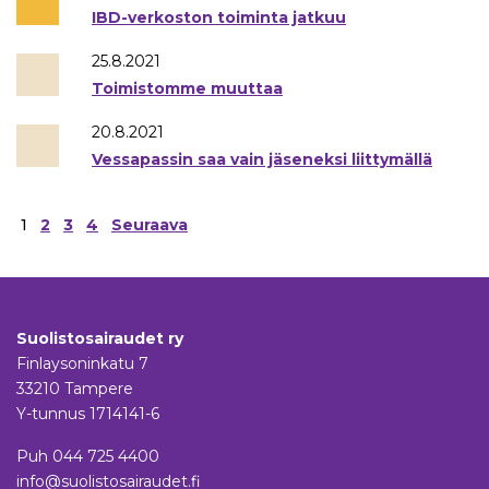
IBD-verkoston toiminta jatkuu
25.8.2021
Toimistomme muuttaa
20.8.2021
Vessapassin saa vain jäseneksi liittymällä
Artikkelien
1
2
3
4
Seuraava
sivutus
Suolistosairaudet ry
Finlaysoninkatu 7
33210 Tampere
Y-tunnus 1714141-6
Puh
044 725 4400
info@suolistosairaudet.fi