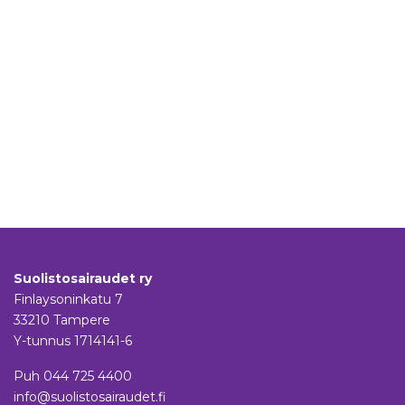
Suolistosairaudet ry
Finlaysoninkatu 7
33210 Tampere
Y-tunnus 1714141-6
Puh
044 725 4400
info@suolistosairaudet.fi