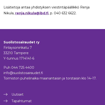
Lisätietoja antaa yhdistyksen viestintäpäällikkö Renja
Nikula,
renja.nikula@ibd.fi
, p. 040 632 6622.
Suolistosairaudet ry
Finlaysoninkatu 7
33210 Tampere
Y-tunnus 1714141-6
Puh
044 725 4400
info@suolistosairaudet.fi
Toimiston puhelinaika maanantaisin ja torstaisin klo 14–17.
Uutiset
Tapahtumat