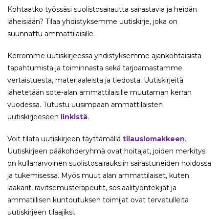
Kohtaatko työssäsi suolistosairautta sairastavia ja heidän
läheisiään? Tilaa yhdistyksemme uutiskirje, joka on
suunnattu ammattilaisille.
Kerromme uutiskirjeessä yhdistyksemme ajankohtaisista
tapahtumista ja toiminnasta sekä tarjoamastamme
vertaistuesta, materiaaleista ja tiedosta. Uutiskirjeitä
lähetetään sote-alan ammattilaisille muutaman kerran
vuodessa. Tutustu uusimpaan ammattilaisten
uutiskirjeeseen
linkistä
.
Voit tilata uutiskirjeen täyttämällä
tilauslomakkeen
.
Uutiskirjeen pääkohderyhmä ovat hoitajat, joiden merkitys
on kullanarvoinen suolistosairauksiin sairastuneiden hoidossa
ja tukemisessa. Myös muut alan ammattilaiset, kuten
lääkärit, ravitsemusterapeutit, sosiaalityöntekijät ja
ammatillisen kuntoutuksen toimijat ovat tervetulleita
uutiskirjeen tilaajiksi.