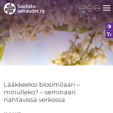
se
en
sme
Lääkkeeksi biosimilaari –
minulleko? – seminaari
nähtävissä verkossa