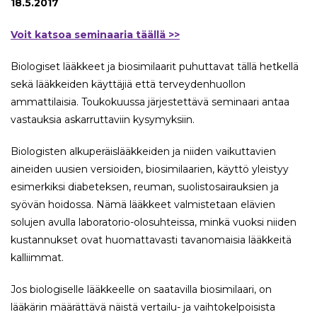
18.5.2017
Voit katsoa seminaaria täällä >>
Biologiset lääkkeet ja biosimilaarit puhuttavat tällä hetkellä
sekä lääkkeiden käyttäjiä että terveydenhuollon
ammattilaisia. Toukokuussa järjestettävä seminaari antaa
vastauksia askarruttaviin kysymyksiin.
Biologisten alkuperäislääkkeiden ja niiden vaikuttavien
aineiden uusien versioiden, biosimilaarien, käyttö yleistyy
esimerkiksi diabeteksen, reuman, suolistosairauksien ja
syövän hoidossa. Nämä lääkkeet valmistetaan elävien
solujen avulla laboratorio-olosuhteissa, minkä vuoksi niiden
kustannukset ovat huomattavasti tavanomaisia lääkkeitä
kalliimmat.
Jos biologiselle lääkkeelle on saatavilla biosimilaari, on
lääkärin määrättävä näistä vertailu- ja vaihtokelpoisista