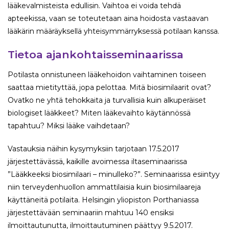
lääkevalmisteista edullisin. Vaihtoa ei voida tehdä
apteekissa, vaan se toteutetaan aina hoidosta vastaavan
lääkärin määräyksellä yhteisymmärryksessä potilaan kanssa.
Tietoa ajankohtaisseminaarissa
Potilasta onnistuneen lääkehoidon vaihtaminen toiseen
saattaa mietityttää, jopa pelottaa. Mitä biosimilaarit ovat?
Ovatko ne yhtä tehokkaita ja turvallisia kuin alkuperäiset
biologiset lääkkeet? Miten lääkevaihto käytännössä
tapahtuu? Miksi lääke vaihdetaan?
Vastauksia näihin kysymyksiin tarjotaan 17.5.2017
järjestettävässä, kaikille avoimessa iltaseminaarissa
”Lääkkeeksi biosimilaari – minulleko?”. Seminaarissa esiintyy
niin terveydenhuollon ammattilaisia kuin biosimilaareja
käyttäneitä potilaita. Helsingin yliopiston Porthaniassa
järjestettävään seminaariin mahtuu 140 ensiksi
ilmoittautunutta, ilmoittautuminen päättyy 9.5.2017.