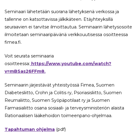
Seminaari lähetetään suorana lähetyksenä verkossa ja
tallenne on katsottavissa jälkikäteen. Etäyhteyksillä
seuraavien ei tarvitse ilmoittautua. Seminaarin lähetysosoite
ilmoitetaan seminaaripäivänä verkkouutisessa osoitteessa
fimea.fi.
Voit seurata seminaaria
osoitteessa:
https://www.youtube.com/watch?
v=mBSas26FFm8.
Seminaarin järjestävät yhteistyössä Fimea, Suomen
Diabetesliitto, Crohn ja Colitis ry, Psoriasisliitto, Suomen
Reumaliitto, Suomen Syöpäpotilaat ry ja Suomen
Farmasialiitto osana sosiaali- ja terveysministeriön alaista
Rationaalisen lääkehoidon toimeenpano-ohjelmaa.
Tapahtuman ohjelma
(pdf)