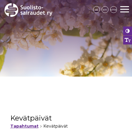
se
en
sme
Kevätpäivät
Tapahtumat
Kevätpäivät