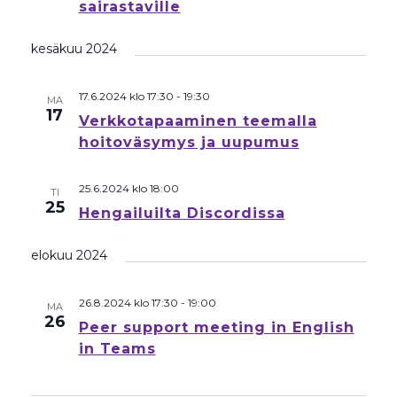
sairastaville
kesäkuu 2024
17.6.2024 klo 17:30
-
19:30
MA
17
Verkkotapaaminen teemalla
hoitoväsymys ja uupumus
25.6.2024 klo 18:00
TI
25
Hengailuilta Discordissa
elokuu 2024
26.8.2024 klo 17:30
-
19:00
MA
26
Peer support meeting in English
in Teams