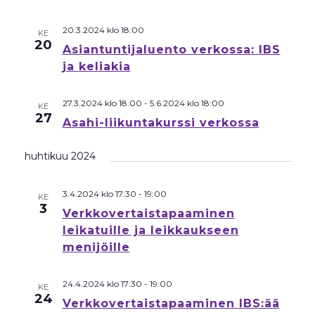
20.3.2024 klo 18:00
KE
20
Asiantuntijaluento verkossa: IBS
ja keliakia
27.3.2024 klo 18:00
-
5.6.2024 klo 18:00
KE
27
Asahi-liikuntakurssi verkossa
huhtikuu 2024
3.4.2024 klo 17:30
-
19:00
KE
3
Verkkovertaistapaaminen
leikatuille ja leikkaukseen
menijöille
24.4.2024 klo 17:30
-
19:00
KE
24
Verkkovertaistapaaminen IBS:ää