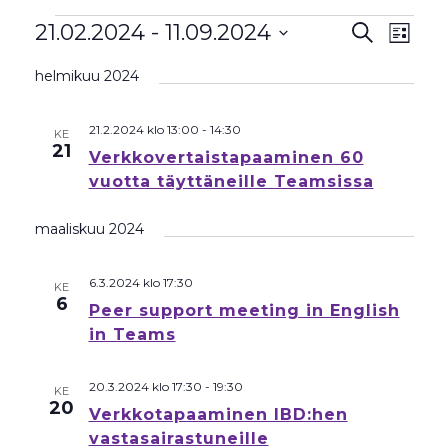
Tapahtumat
Tapahtu
Tapa
21.02.2024
 - 
11.09.2024
Etsi
Lista
View
Etsi
Valitse
Navig
helmikuu 2024
aja
päivä.
Näkymät
navigoint
21.2.2024 klo 13:00
-
14:30
KE
21
Verkkovertaistapaaminen 60
vuotta täyttäneille Teamsissa
maaliskuu 2024
6.3.2024 klo 17:30
KE
6
Peer support meeting in English
in Teams
20.3.2024 klo 17:30
-
19:30
KE
20
Verkkotapaaminen IBD:hen
vastasairastuneille