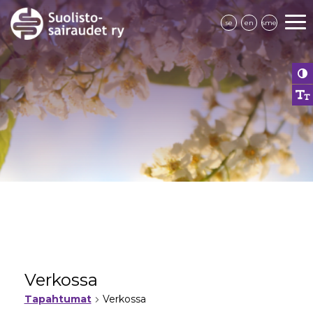
se
en
sme
Verkossa
Tapahtumat
Verkossa