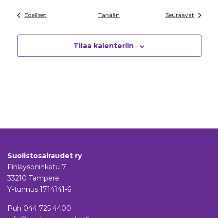
Tapahtumat
Tapaht
Edelliset
Tänään
Seuraavat
Tilaa kalenteriin
Suolistosairaudet ry
Finlaysoninkatu 7
33210 Tampere
Y-tunnus 1714141-6
Puh
044 725 4400