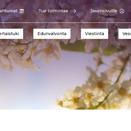
ahtumat
Tue toimintaa
Jäsensivuille
ertaistuki
Edunvalvonta
Viestintä
Ves