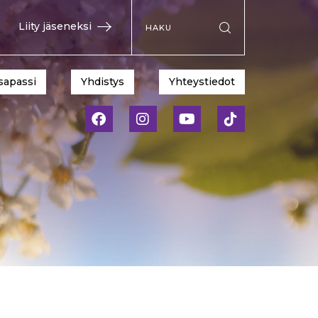
Hae sivustolta
Liity jäseneksi
Suorita haku
sapassi
Yhdistys
Yhteystiedot