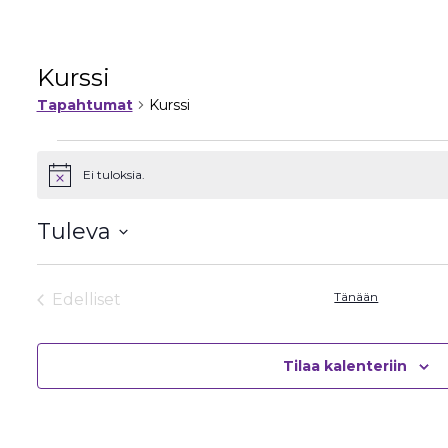
Kurssi
Tapahtumat
Kurssi
Tapahtumat
Ei tuloksia.
Notice
Tuleva
Valitse
päivä.
Tänään
Edelliset
Tapahtumat
Tilaa kalenteriin