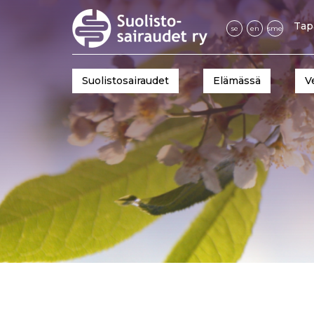
Tap
se
en
sme
Suolistosairaudet
Elämässä
V