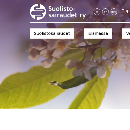
Tap
se
en
sme
Suolistosairaudet
Elämässä
V