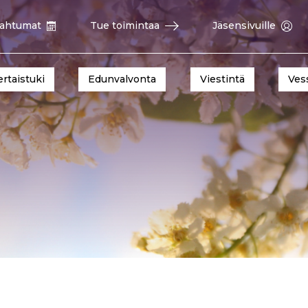
ahtumat
Tue toimintaa
Jäsensivuille
ertaistuki
Edunvalvonta
Viestintä
Ves