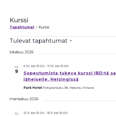
Kurssi
Tapahtumat
Kurssi
Tapahtumat
Tulevat tapahtumat
Valitse
lokakuu 2026
päivä.
9.10. klo 13:00
-
11.10. klo 13:00
PE
9
Sopeutumista tukeva kurssi IBD:tä sa
läheiselle, Helsingissä
Park Hotel
Pohjolankatu 38, Helsinki, Finland
marraskuu 2026
12.11. klo 13:00
-
15.11. klo 13:00
TO