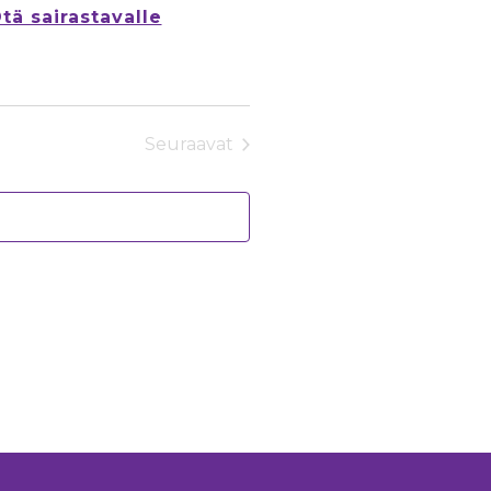
ä sairastavalle
Seuraavat
Tapahtumat