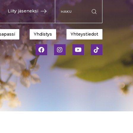
Hae sivustolta
Liity jäseneksi
Suorita haku
sapassi
Yhdistys
Yhteystiedot